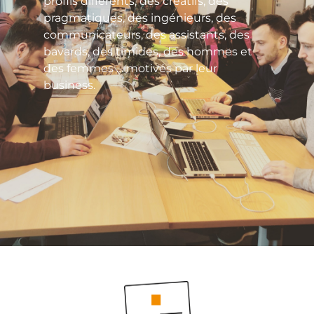
profils différents, des créatifs, des
pragmatiques, des ingénieurs, des
communicateurs, des assistants, des
bavards, des timides, des hommes et
des femmes … motivés par leur
business.