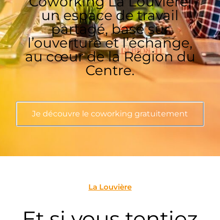
Coworking La Louvière,
un espace de travail
partagé, basé sur
l’ouverture et l’échange,
au cœur de la Région du
Centre.
Je découvre le coworking gratuitement
La Louvière
Et si vous tentiez