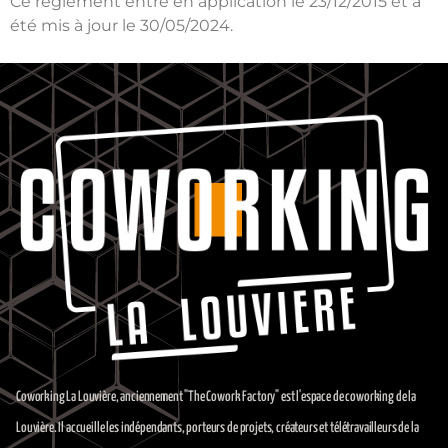
Ce règlement entre en application le 23/12/2015 et a
été mis à jour le 30/05/2024.
Coworking La Louvière, anciennement "The Cowork Factory" est l'espace de coworking de la
Louvière. Il accueille les indépendants, porteurs de projets, créateurs et télétravailleurs de la