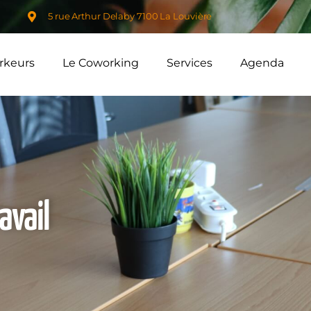
5 rue Arthur Delaby 7100 La Louvière
rkeurs
Le Coworking
Services
Agenda
avail