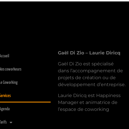
pany
Explore
Gaël Di Zio – Laurie Diricq
Accueil
Gaël Di Zio est spécialisé
Nos coworkeurs
dans l’accompagnement de
projets de création ou de
Le Coworking
développement d’entreprise.
Laurie Diricq est Happiness
Services
Manager et animatrice de
l’espace de coworking
Agenda
Tarifs