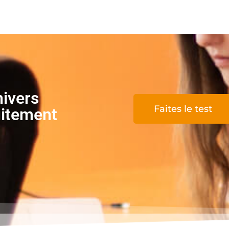
nivers
Faites le test
uitement